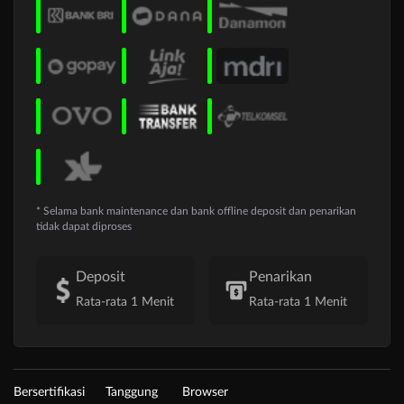
* Selama bank maintenance dan bank offline deposit dan penarikan
tidak dapat diproses
Deposit
Penarikan
Rata-rata 1 Menit
Rata-rata 1 Menit
Bersertifikasi
Tanggung
Browser