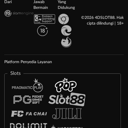
Dari
Jawab
Yang
Bermain
Didukung
©2026 4DSLOT88. Hak
cipta dilindungi | 18+
Platform Penyedia Layanan
Slots