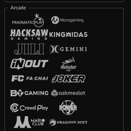
Arcade