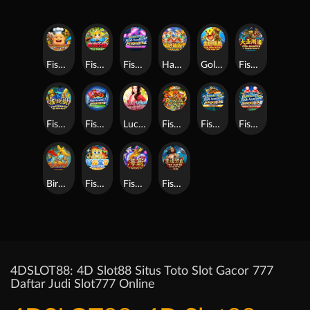
Fisherman's Wharf
Fish Hunter Insect Paradise
Fish Hunter 2 EX-Pro
Happy Fish 5
Golden Toad Fish Hunting
Fish Hunting: Da Sheng Nao Hai
Fish Hunting: Yao Qian Shu
Fish Hunter 2 EX-Novice
Lucky Wheel
Fish Hunter Monster Awaken
Fish Hunter 2 EX-Newbie
Fish Hunter 2 EX-My Club
Bird Paradise
Fish Hunter Spongebob
Fish Haiba
Fish Hunting: Li Kui Pi Yu
4DSLOT88: 4D Slot88 Situs Toto Slot Gacor 777
Daftar Judi Slot777 Online