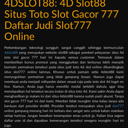
4DSLOT88: 4D Slot88
Situs Toto Slot Gacor 777
Daftar Judi Slot777
Online
Perkembangan teknologi sungguh sangat canggih sehingga bermunculan
4dslot88
yang merupakan website slot88 sebagai pemberi pelayanan situs 4d
toto slot gacor 777 hari ini kepada semua customer. Termasuk dalam
memberikan bonus promosi yang menggiurkan dan tentunya lebih menarik
bermain permainan tersebut pada situs judi toto 4d slot online dibandingkan
situs slot777 online lainnya. Khusus untuk pemain setia 4dslot88 kami
menyuguhkan permainan yang tidak gampang bosan, Namun juga dapat
membuat anda menjadi miliyarder dalam sesaat saja pada toto slot 4d togel on
line. Namun, Anda juga harus memiliki modal terlebih dahulu agar bisa
mendapatkan hal tersebut secara instan di situs toto 4d. Kami yakin Anda dapat
menghasilkan jp malam ini dari situs 4dslot88 karena sudah pasti akurat. Tanpa
slot gacor 777 hari ini dari kami, Member tidak mungkin bisa kalau tanpa ada
bantuan dari provider slot88. Provider tesebut merupakan situs judi
slot777
online gampang menang hari ini terbaru dan sangat seru untuk kalian mainkan
setiap harinya. Jangan lewatkan kesempatan emas untuk jp, Kalian bisa segera
daftar user id dan dapatkan kemenangan tersebut sesegera mungkin hari ini
juga.