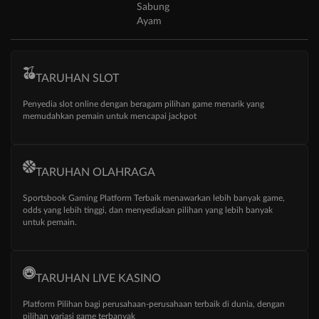
Sabung
Ayam
TARUHAN SLOT
Penyedia slot online dengan beragam pilihan game menarik yang
memudahkan pemain untuk mencapai jackpot
TARUHAN OLAHRAGA
Sportsbook Gaming Platform Terbaik menawarkan lebih banyak game,
odds yang lebih tinggi, dan menyediakan pilihan yang lebih banyak
untuk pemain.
TARUHAN LIVE KASINO
Platform Pilihan bagi perusahaan-perusahaan terbaik di dunia, dengan
pilihan variasi game terbanyak