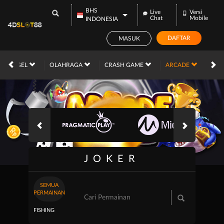
BHS
Live
Versi
Chat
Mobile
INDONESIA
DAFTAR
MASUK
TOGEL
OLAHRAGA
CRASH GAME
ARCADE
PO
JOKER
SEMUA
PERMAINAN
FISHING