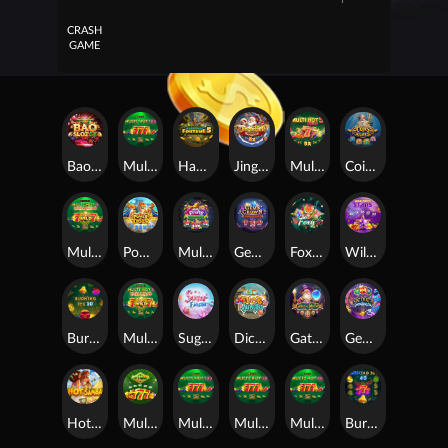
CRASH
GAME
Bao Slot 5X
Multi Hot 100
Habesha Fortune 5
Jingle Bell Bonanza
Multi Hot 5 Deluxe
Coins Of Atlantis
Multi Hot 5 Super Wilds
Power Of Tiger
Multi Fruits Charging Wilds
Gems Crown Charging Wilds
Foxy Hot 20
WildMultiStar
Burning Ice 10
Multi Hot 5 Burn Wilds
Sugar Fiesta
Dice Jungle
Gates Of Merlyn
Genie's Bonanza
HotSamba
Multi Hot Ways
Multi Hot 10
Multi Hot 20
Multi Hot 40
Burning Ice 40