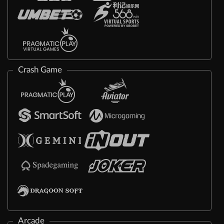
Crash Game
Arcade