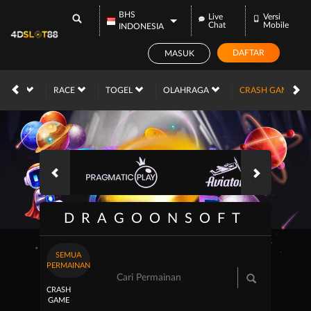
BHS
Live
Versi
Chat
Mobile
INDONESIA
DAFTAR
MASUK
CASINO
RACE
TOGEL
OLAHRAGA
CRASH GAME
DRAGOONSOFT
SEMUA
PERMAINAN
CRASH
GAME