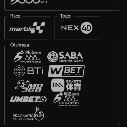
Race
Togel
Olahraga