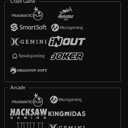
Crash Game
Arcade