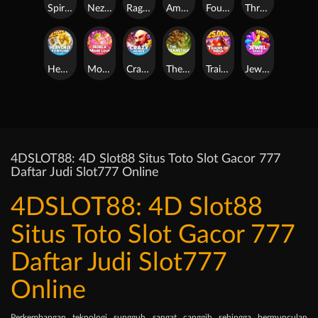
Spirit of Nine Tails
Nezha And The Dragon Emperor
Ragnar's Conquest
Amon Ra's Relic
Four Scholars
Three Kingdoms Slot
Heavenly Fortune
More & More Love
Crazy Miner
The Beanstalk
Trains of India
Jewel Space
4DSLOT88: 4D Slot88 Situs Toto Slot Gacor 777
Daftar Judi Slot777 Online
4DSLOT88: 4D Slot88
Situs Toto Slot Gacor 777
Daftar Judi Slot777
Online
Perkembangan teknologi sungguh sangat canggih sehingga bermunculan