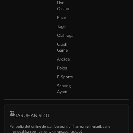
Live
Casino
Race
Togel
Olahraga
Crash
Game
Arcade
Poker
E-Sports
Sabung
Ayam
TARUHAN SLOT
Penyedia slot online dengan beragam pilihan game menarik yang
memudahkan pemain untuk mencapai jackpot