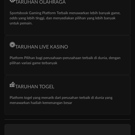
TARUHAN OLAHRAGA
Sportsbook Gaming Platform Terbaik menawarkan lebih banyak game,
odds yang lebih tinggi, dan menyediakan pilihan yang lebih banyak
untuk pemain.
TARUHAN LIVE KASINO
Platform Pilihan bagi perusahaan-perusahaan terbaik di dunia, dengan
pilihan variasi game terbanyak
TARUHAN TOGEL
Platform togel yang menarik dari perusahan terbaik di dunia yang
menawarkan hadiah kemenangan besar