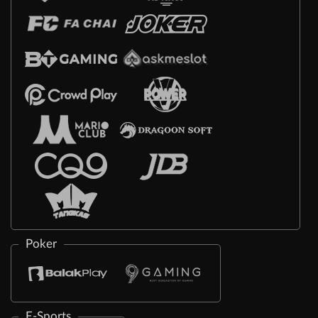
Poker
E-Sports