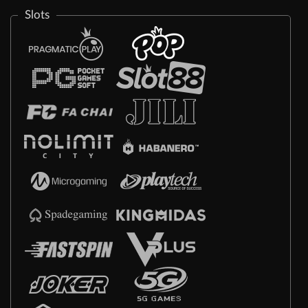
Slots