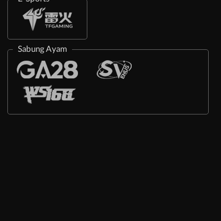
Sabung Ayam