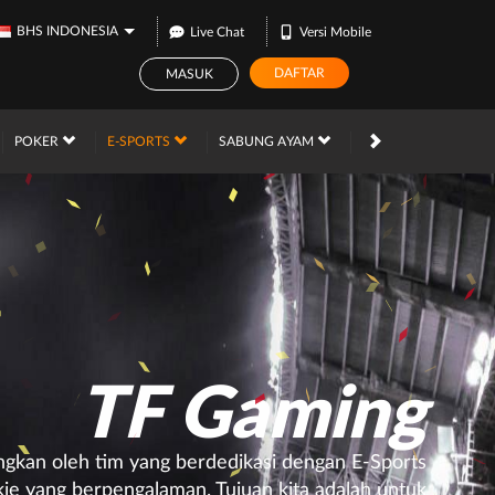
BHS INDONESIA
Live Chat
Versi Mobile
DAFTAR
MASUK
PROMOSI
POKER
E-SPORTS
SABUNG AYAM
TF Gaming
kan oleh tim yang berdedikasi dengan E-Sports
ie yang berpengalaman. Tujuan kita adalah untuk