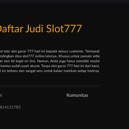
aftar Judi Slot777
d toto slot gacor 777 hari ini kepada semua customer. Termasuk
dingkan situs slot777 online lainnya. Khusus untuk pemain setia
 slot 4d togel on line. Namun, Anda juga harus memiliki modal
karena sudah pasti akurat. Tanpa slot gacor 777 hari ini dari kami,
ini terbaru dan sangat seru untuk kalian mainkan setiap harinya.
n
Komunitas
814131783