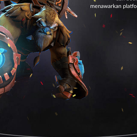
menawarkan platfo