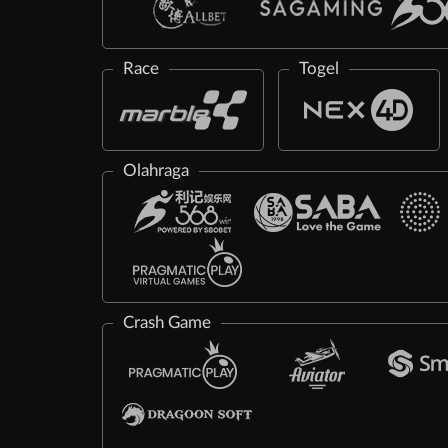
Race
Togel
Olahraga
Crash Game