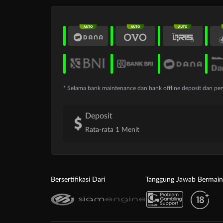
* Selama bank maintenance dan bank offline deposit dan pen
Deposit
Rata-rata 1 Menit
Bersertifikasi Dari
Tanggung Jawab Bermain