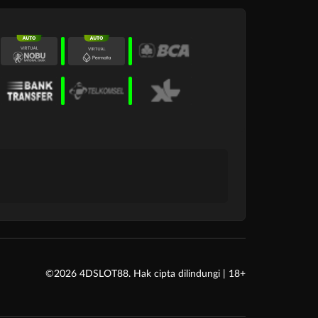
©2026 4DSLOT88. Hak cipta dilindungi | 18+